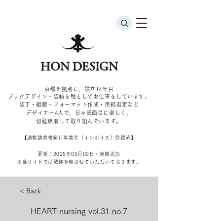
HON DESIGN
京都を拠点に、設立14年目
ブックデザイン・装幀を軸としてお仕事をしています。
装丁・組版・フォーマット作成・用紙指定など
デザイナー4
人で、日々真面目に楽しく、
切磋琢磨して取り組んでいます。
​【適格請求書発行事業者（インボイス）登録済】
更新：2025年05
月09
日・実績追加
​※当サイトでは敬称を
略させていただいております。
< Back
HEART nursing vol.31 no.7