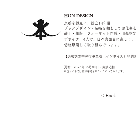
HON DESIGN
京都を拠点に、設立14年目
ブックデザイン・装幀を軸としてお仕事
装丁・組版・フォーマット作成・用紙指
デザイナー4
人で、日々真面目に楽しく、
切磋琢磨して取り組んでいます。
​【適格請求書発行事業者（インボイス）登録
更新：2025年05
月09
日・実績追加
​※当サイトでは敬称を
略させていただいております。
< Back