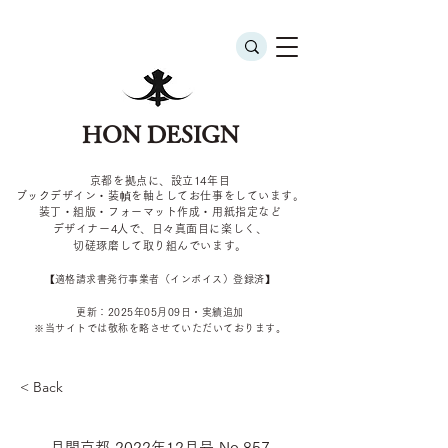
HON DESIGN
京都を拠点に、設立14年目
ブックデザイン・装幀を軸としてお仕事をしています。
装丁・組版・フォーマット作成・用紙指定など
デザイナー4
人で、日々真面目に楽しく、
切磋琢磨して取り組んでいます。
​【適格請求書発行事業者（インボイス）登録済】
更新：2025年05
月09
日・実績追加
​※当サイトでは敬称を
略させていただいております。
< Back
月間京都 2022年12月号 No.857