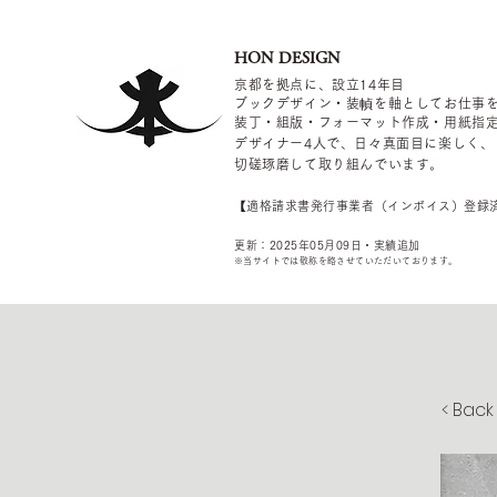
HON DESIGN
京都を拠点に、設立14年目
ブックデザイン・装幀を軸としてお仕事
装丁・組版・フォーマット作成・用紙指
デザイナー4
人で、日々真面目に楽しく、
切磋琢磨して取り組んでいます。
​【適格請求書発行事業者（インボイス）登録
更新：2025年05
月09
日・実績追加
​※当サイトでは敬称を
略させていただいております。
< Back