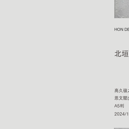
HON DE
北垣
高久嶺
思文閣
A5判
2024/