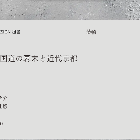
装幀
SIGN​ 担当
国道の幕末と近代京都
之介
出版
10