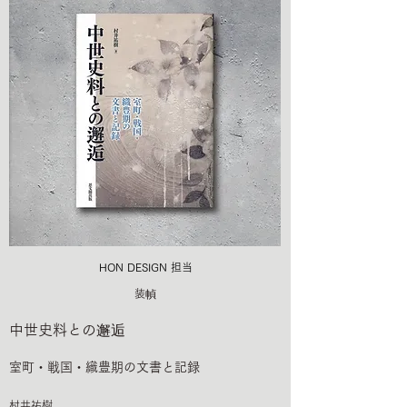
HON DESIGN​ 担当
装幀
中世史料との邂逅
室町・戦国・織豊期の文書と記録
村井祐樹