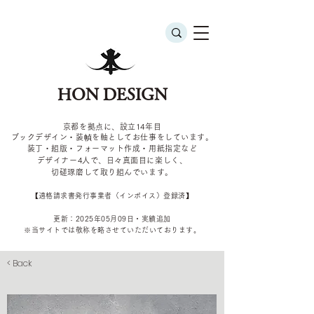
HON DESIGN
京都を拠点に、設立14年目
ブックデザイン・装幀を軸としてお仕事をしています。
装丁・組版・フォーマット作成・用紙指定など
デザイナー4
人で、日々真面目に楽しく、
切磋琢磨して取り組んでいます。
​【適格請求書発行事業者（インボイス）登録済】
更新：2025年05
月09
日・実績追加
​※当サイトでは敬称を
略させていただいております。
< Back