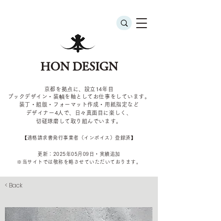
HON DESIGN
京都を拠点に、設立14年目
ブックデザイン・装幀を軸としてお仕事をしています。
装丁・組版・フォーマット作成・用紙指定など
デザイナー4
人で、日々真面目に楽しく、
切磋琢磨して取り組んでいます。
​【適格請求書発行事業者（インボイス）登録済】
更新：2025年05
月09
日・実績追加
​※当サイトでは敬称を
略させていただいております。
< Back