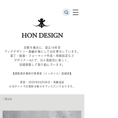
HON DESIGN
京都を拠点に、設立14年目
ブックデザイン・装幀を軸としてお仕事をしています。
装丁・組版・フォーマット作成・用紙指定など
デザイナー4
人で、日々真面目に楽しく、
切磋琢磨して取り組んでいます。
​【適格請求書発行事業者（インボイス）登録済】
更新：2025年05
月09
日・実績追加
​※当サイトでは敬称を
略させていただいております。
< Back