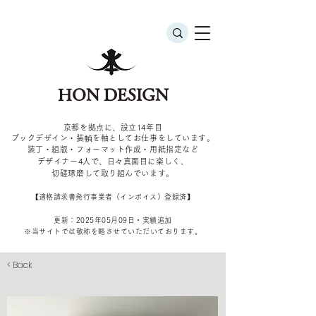
HON DESIGN
京都を拠点に、設立14年目
ブックデザイン・装幀を軸としてお仕事をしています。
装丁・組版・フォーマット作成・用紙指定など
デザイナー4
人で、日々真面目に楽しく、
切磋琢磨して取り組んでいます。
​【適格請求書発行事業者（インボイス）登録済】
更新：2025年05
月09
日・実績追加
​※当サイトでは敬称を
略させていただいております。
< Back