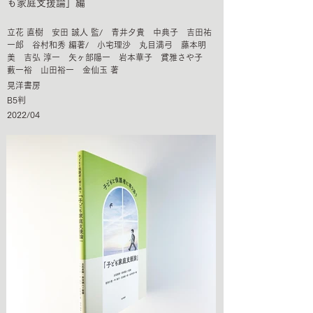
も家庭支援論」編
立花 直樹 安田 誠人 監/ 青井夕貴 中典子 吉田祐
一郎 谷村和秀 編著/ 小宅理沙 丸目満弓 藤本明
美 吉弘 淳一 矢ヶ部陽一 岩本華子 賞雅さや子
藪一裕 山田裕一 金仙玉 著
晃洋書房
B5判
2022/04