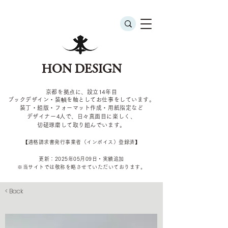
HON DESIGN
京都を拠点に、設立14年目
ブックデザイン・装幀を軸としてお仕事をしています。
装丁・組版・フォーマット作成・用紙指定など
デザイナー4
人で、日々真面目に楽しく、
切磋琢磨して取り組んでいます。
​【適格請求書発行事業者（インボイス）登録済】
更新：2025年05
月09
日・実績追加
​※当サイトでは敬称を
略させていただいております。
< Back