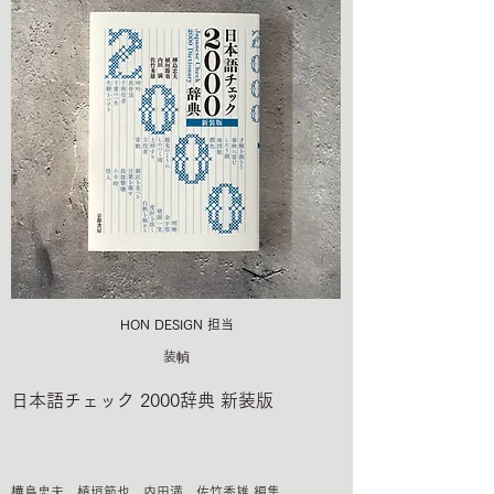
HON DESIGN​ 担当
装幀
日本語チェック 2000辞典 新装版
樺島忠夫 植垣節也 内田満 佐竹秀雄 編集