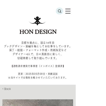
HON DESIGN
京都を拠点に、設立14年目
ブックデザイン・装幀を軸としてお仕事をしています。
装丁・組版・フォーマット作成・用紙指定など
デザイナー4
人で、日々真面目に楽しく、
切磋琢磨して取り組んでいます。
​【適格請求書発行事業者（インボイス）登録済】
更新：2025年05
月09
日・実績追加
​※当サイトでは敬称を
略させていただいております。
< Back