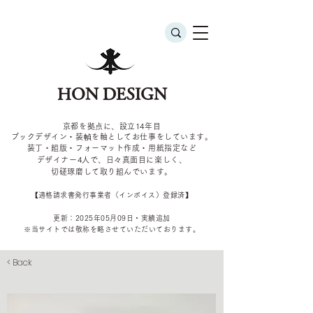
HON DESIGN
京都を拠点に、設立14年目
ブックデザイン・装幀を軸としてお仕事をしています。
装丁・組版・フォーマット作成・用紙指定など
デザイナー4
人で、日々真面目に楽しく、
切磋琢磨して取り組んでいます。
​【適格請求書発行事業者（インボイス）登録済】
更新：2025年05
月09
日・実績追加
​※当サイトでは敬称を
略させていただいております。
< Back