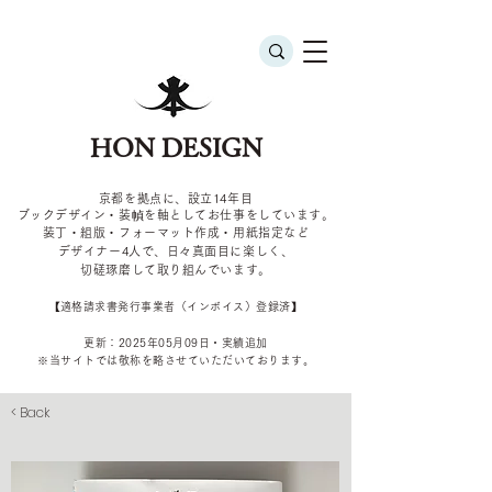
HON DESIGN
京都を拠点に、設立14年目
ブックデザイン・装幀を軸としてお仕事をしています。
装丁・組版・フォーマット作成・用紙指定など
デザイナー4
人で、日々真面目に楽しく、
切磋琢磨して取り組んでいます。
​【適格請求書発行事業者（インボイス）登録済】
更新：2025年05
月09
日・実績追加
​※当サイトでは敬称を
略させていただいております。
< Back