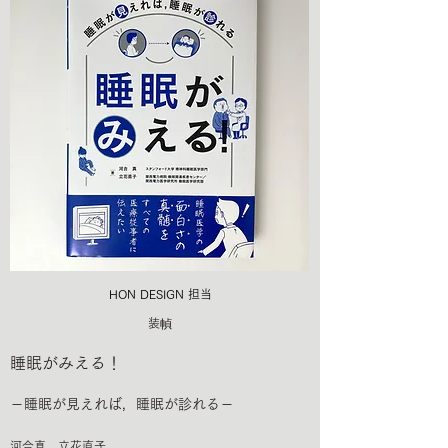
HON DESIGN​ 担当
装幀
睡眠がみえる！
－睡眠が見えれば，睡眠が診れる－
河合真 立花直子