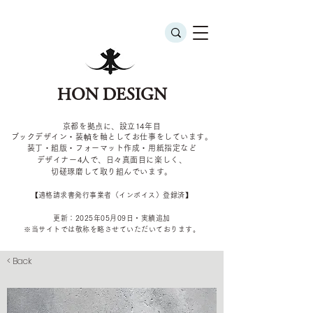
HON DESIGN
京都を拠点に、設立14年目
ブックデザイン・装幀を軸としてお仕事をしています。
装丁・組版・フォーマット作成・用紙指定など
デザイナー4
人で、日々真面目に楽しく、
切磋琢磨して取り組んでいます。
​【適格請求書発行事業者（インボイス）登録済】
更新：2025年05
月09
日・実績追加
​※当サイトでは敬称を
略させていただいております。
< Back