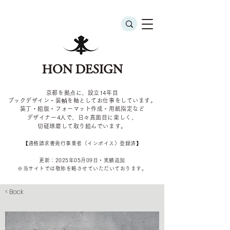
HON DESIGN
京都を拠点に、設立14年目
ブックデザイン・装幀を軸としてお仕事をしています。
装丁・組版・フォーマット作成・用紙指定など
デザイナー4
人で、日々真面目に楽しく、
切磋琢磨して取り組んでいます。
​【適格請求書発行事業者（インボイス）登録済】
更新：2025年05
月09
日・実績追加
​※当サイトでは敬称を
略させていただいております。
< Back