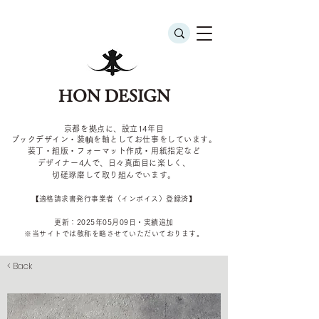
HON DESIGN
京都を拠点に、設立14年目
ブックデザイン・装幀を軸としてお仕事をしています。
装丁・組版・フォーマット作成・用紙指定など
デザイナー4
人で、日々真面目に楽しく、
切磋琢磨して取り組んでいます。
​【適格請求書発行事業者（インボイス）登録済】
更新：2025年05
月09
日・実績追加
​※当サイトでは敬称を
略させていただいております。
< Back