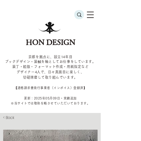
HON DESIGN
京都を拠点に、設立14年目
ブックデザイン・装幀を軸としてお仕事をしています。
装丁・組版・フォーマット作成・用紙指定など
デザイナー4
人で、日々真面目に楽しく、
切磋琢磨して取り組んでいます。
​【適格請求書発行事業者（インボイス）登録済】
更新：2025年05
月09
日・実績追加
​※当サイトでは敬称を
略させていただいております。
< Back