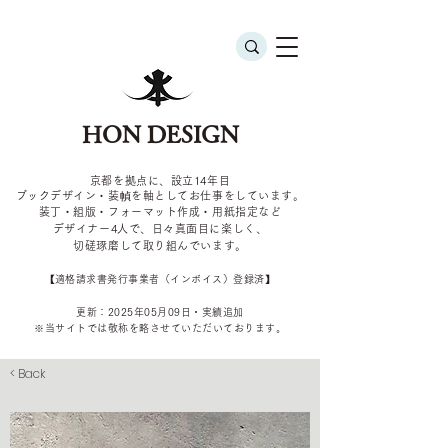
HON DESIGN
京都を拠点に、設立14年目
ブックデザイン・装幀を軸としてお仕事をしています。
装丁・組版・フォーマット作成・用紙指定など
デザイナー4
人で、日々真面目に楽しく、
切磋琢磨して取り組んでいます。
​【適格請求書発行事業者（インボイス）登録済】
更新：2025年05
月09
日・実績追加
​※当サイトでは敬称を
略させていただいております。
< Back