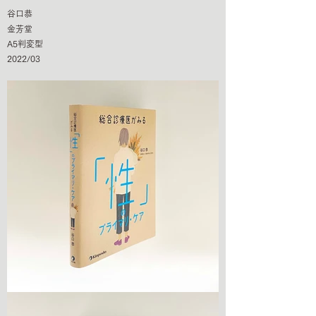
谷口恭
金芳堂
A5判変型
2022/03