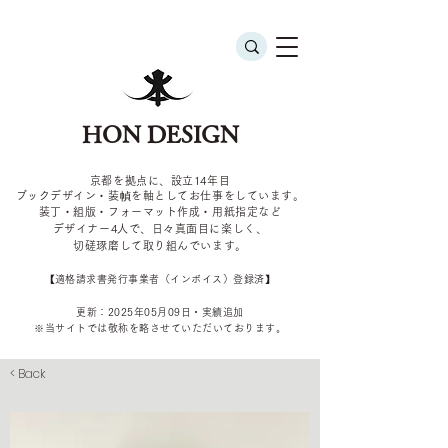
HON DESIGN
京都を拠点に、設立14年目
ブックデザイン・装幀を軸としてお仕事をしています。
装丁・組版・フォーマット作成・用紙指定など
デザイナー4
人で、日々真面目に楽しく、
切磋琢磨して取り組んでいます。
​【適格請求書発行事業者（インボイス）登録済】
更新：2025年05
月09
日・実績追加
​※当サイトでは敬称を
略させていただいております。
< Back