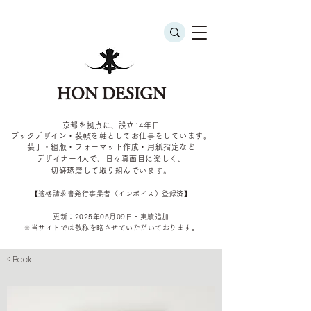
HON DESIGN
京都を拠点に、設立14年目
ブックデザイン・装幀を軸としてお仕事をしています。
装丁・組版・フォーマット作成・用紙指定など
デザイナー4
人で、日々真面目に楽しく、
切磋琢磨して取り組んでいます。
​【適格請求書発行事業者（インボイス）登録済】
更新：2025年05
月09
日・実績追加
​※当サイトでは敬称を
略させていただいております。
< Back