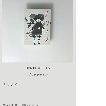
HON DESIGN​ 担当
ブックデザイン
ナツノメ
豊原エス 詩 足田メロウ 画