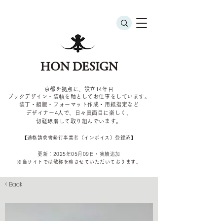
HON DESIGN
京都を拠点に、設立14年目
ブックデザイン・装幀を軸としてお仕事をしています。
装丁・組版・フォーマット作成・用紙指定など
デザイナー4
人で、日々真面目に楽しく、
切磋琢磨して取り組んでいます。
​【適格請求書発行事業者（インボイス）登録済】
更新：2025年05
月09
日・実績追加
​※当サイトでは敬称を
略させていただいております。
< Back